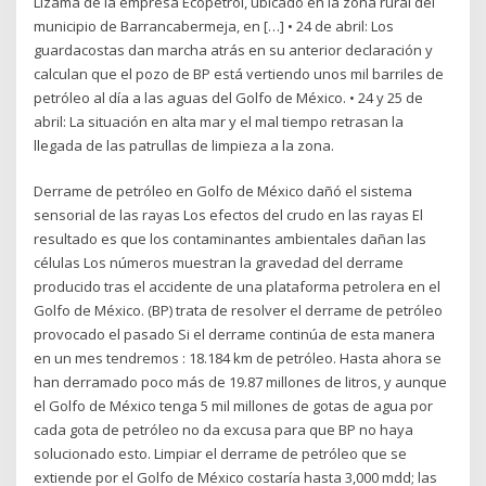
Lizama de la empresa Ecopetrol, ubicado en la zona rural del
municipio de Barrancabermeja, en […] • 24 de abril: Los
guardacostas dan marcha atrás en su anterior declaración y
calculan que el pozo de BP está vertiendo unos mil barriles de
petróleo al día a las aguas del Golfo de México. • 24 y 25 de
abril: La situación en alta mar y el mal tiempo retrasan la
llegada de las patrullas de limpieza a la zona.
Derrame de petróleo en Golfo de México dañó el sistema
sensorial de las rayas Los efectos del crudo en las rayas El
resultado es que los contaminantes ambientales dañan las
células Los números muestran la gravedad del derrame
producido tras el accidente de una plataforma petrolera en el
Golfo de México. (BP) trata de resolver el derrame de petróleo
provocado el pasado Si el derrame continúa de esta manera
en un mes tendremos : 18.184 km de petróleo. Hasta ahora se
han derramado poco más de 19.87 millones de litros, y aunque
el Golfo de México tenga 5 mil millones de gotas de agua por
cada gota de petróleo no da excusa para que BP no haya
solucionado esto. Limpiar el derrame de petróleo que se
extiende por el Golfo de México costaría hasta 3,000 mdd; las