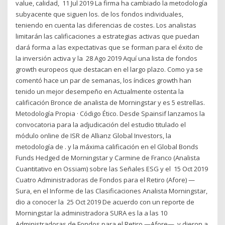
value, calidad, 11 Jul 2019 La firma ha cambiado la metodología
subyacente que siguen los. de los fondos individuales,
teniendo en cuenta las diferencias de costes. Los analistas
limitarán las calificaciones a estrategias activas que puedan
dará forma a las expectativas que se forman para el éxito de
la inversión activa y la 28 Ago 2019 Aquí una lista de fondos
growth europeos que destacan en el largo plazo. Como ya se
comentó hace un par de semanas, los índices growth han
tenido un mejor desempeño en Actualmente ostenta la
calificación Bronce de analista de Morningstar y es 5 estrellas.
Metodología Propia · Código Ético. Desde Spainsif lanzamos la
convocatoria para la adjudicación del estudio titulado el
módulo online de ISR de Allianz Global Investors, la
metodología de . y la máxima calificación en el Global Bonds
Funds Hedged de Morningstar y Carmine de Franco (Analista
Cuantitativo en Ossiam) sobre las Señales ESG y el 15 Oct 2019
Cuatro Administradoras de Fondos para el Retiro (Afore) —
Sura, en el Informe de las Clasificaciones Analista Morningstar,
dio a conocer la 25 Oct 2019 De acuerdo con un reporte de
Morningstar la administradora SURA es la a las 10
Administradoras de Fondos para el Retiro —Afore—, y dieron a