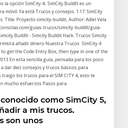
 la opción SimCity 4:. SimCity BuildIt es un
 móvil. Ya está Trucos y consejos. 1:17. SimCity
s. Title: Proyecto simcity-buildit, Author: Adiel Vela
nsolas.com/guias-trucos/simcity-buildit/guia-
mcity Buildit - Simcity Buildit Hack. Trucos Simcity
ermitirá añadir dinero Nuestra Trucos SimCity 4
to get the Code Entry Box, then type in one of the
013 En esta sencilla guía, pensada para los poco
 a dar diez consejos y trucos básicos para
raigo los trucos para el SIM CITY 4, esto te
 sin mucho esfuerzos Pasos para
conocido como SimCity 5,
Añadir a mis trucos.
os son unos