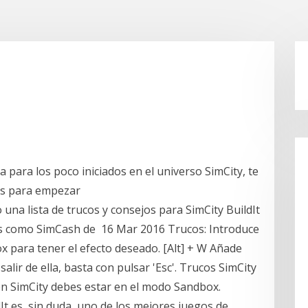
 para los poco iniciados en el universo SimCity, te
cos para empezar
na lista de trucos y consejos para SimCity BuildIt
es como SimCash de 16 Mar 2016 Trucos: Introduce
x para tener el efecto deseado. [Alt] + W Añade
lir de ella, basta con pulsar 'Esc'. Trucos SimCity
 en SimCity debes estar en el modo Sandbox.
t es, sin duda, uno de los mejores juegos de