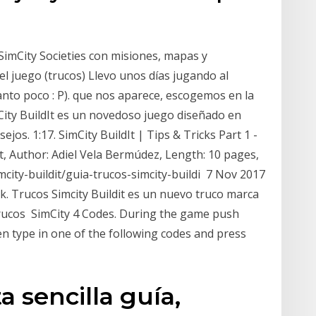
SimCity Societies con misiones, mapas y
el juego (trucos) Llevo unos días jugando al
anto poco : P). que nos aparece, escogemos en la
imCity BuildIt es un novedoso juego diseñado en
ejos. 1:17. SimCity BuildIt | Tips & Tricks Part 1 -
dit, Author: Adiel Vela Bermúdez, Length: 10 pages,
ity-buildit/guia-trucos-simcity-buildi 7 Nov 2017
ack. Trucos Simcity Buildit es un nuevo truco marca
Trucos SimCity 4 Codes. During the game push
en type in one of the following codes and press
a sencilla guía,