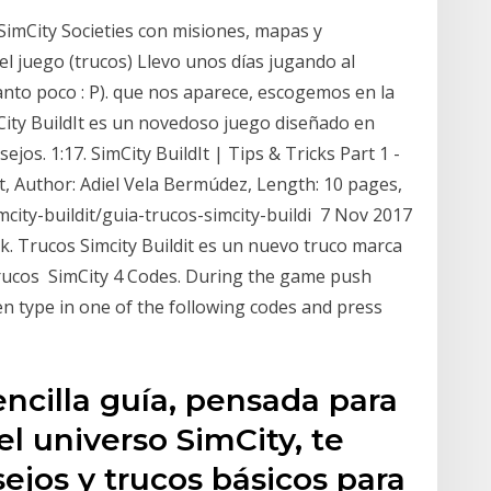
SimCity Societies con misiones, mapas y
el juego (trucos) Llevo unos días jugando al
anto poco : P). que nos aparece, escogemos en la
imCity BuildIt es un novedoso juego diseñado en
ejos. 1:17. SimCity BuildIt | Tips & Tricks Part 1 -
dit, Author: Adiel Vela Bermúdez, Length: 10 pages,
ity-buildit/guia-trucos-simcity-buildi 7 Nov 2017
ack. Trucos Simcity Buildit es un nuevo truco marca
Trucos SimCity 4 Codes. During the game push
en type in one of the following codes and press
encilla guía, pensada para
el universo SimCity, te
ejos y trucos básicos para